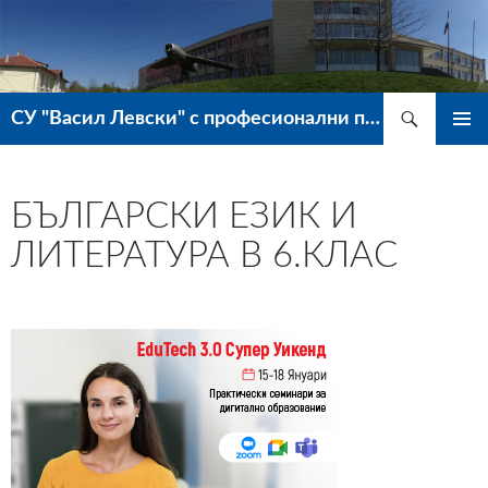
Търсене
СУ "Васил Левски" с професионални паралелки – гр. Ветово
КЪМ
ГЛАВН
СЪДЪРЖАНИЕТО
МЕНЮ
БЪЛГАРСКИ ЕЗИК И
ЛИТЕРАТУРА В 6.КЛАС