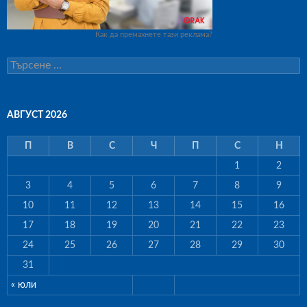
Как да премахнете тази реклама?
Т
ъ
р
с
е
АВГУСТ 2026
н
е
П
В
С
Ч
П
С
Н
з
а
1
2
:
3
4
5
6
7
8
9
10
11
12
13
14
15
16
17
18
19
20
21
22
23
24
25
26
27
28
29
30
31
« юли