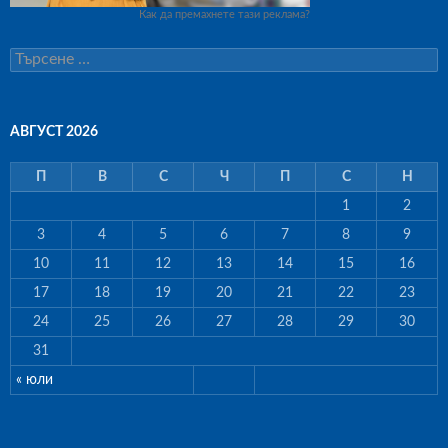
Как да премахнете тази реклама?
Т
ъ
р
с
е
АВГУСТ 2026
н
е
П
В
С
Ч
П
С
Н
з
а
1
2
:
3
4
5
6
7
8
9
10
11
12
13
14
15
16
17
18
19
20
21
22
23
24
25
26
27
28
29
30
31
« юли