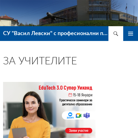
Търсене
СУ "Васил Левски" с професионални паралелки – гр. Ветово
КЪМ
ГЛАВН
СЪДЪРЖАНИЕТО
МЕНЮ
ЗА УЧИТЕЛИТЕ